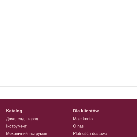
Katalog
Dla klientów
Дача, сад і город
Moje konto
Інструмент
O nas
Механічний інструмент
Płatność i dostawa