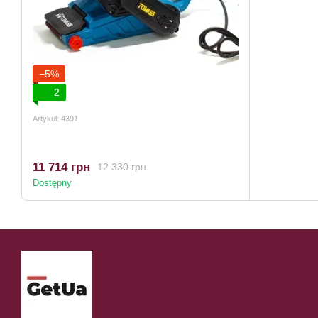
−5%
2
Artykuł: 4391
11 714 грн
12 330 грн
Dostępny