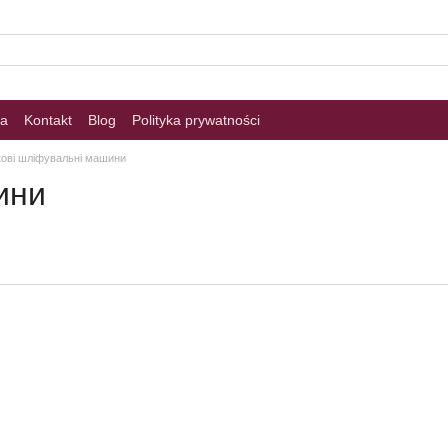
na
Kontakt
Blog
Polityka prywatności
кові шліфувальні машини
ини