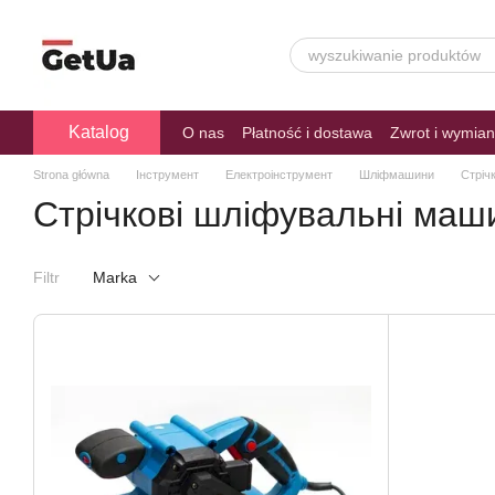
Przejdź do głównej treści
Katalog
O nas
Płatność i dostawa
Zwrot i wymia
Strona główna
Інструмент
Електроінструмент
Шліфмашини
Стріч
Стрічкові шліфувальні маш
Filtr
Marka