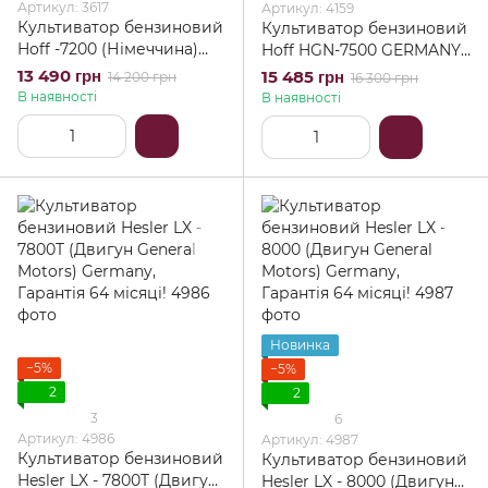
Артикул: 3617
Артикул: 4159
Культиватор бензиновий
Культиватор бензиновий
Hoff -7200 (Німеччина)
Hoff HGN-7500 GERMANY
Гарантія 60 місяців!
(Гарантія 60 місяців!)
13 490 грн
15 485 грн
14 200 грн
16 300 грн
В наявності
В наявності
Новинка
−5%
−5%
2
2
3
6
Артикул: 4986
Артикул: 4987
Культиватор бензиновий
Культиватор бензиновий
Hesler LX - 7800T (Двигун
Hesler LX - 8000 (Двигун