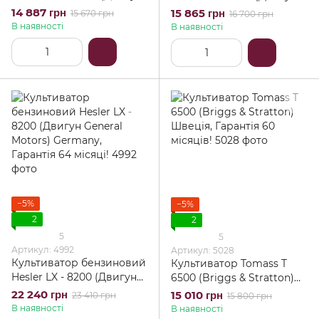
General Motors) Germany,
General Motors) Germany,
14 887 грн
15 865 грн
15 670 грн
16 700 грн
Гарантія 64 місяці!
Гарантія 64 місяці!
В наявності
В наявності
−5%
−5%
2
2
5
5
Артикул: 4992
Артикул: 5028
Культиватор бензиновий
Культиватор Tomass T
Hesler LX - 8200 (Двигун
6500 (Briggs & Stratton)
General Motors) Germany,
Швеція, Гарантія 60
22 240 грн
15 010 грн
23 410 грн
15 800 грн
Гарантія 64 місяці!
місяців!
В наявності
В наявності