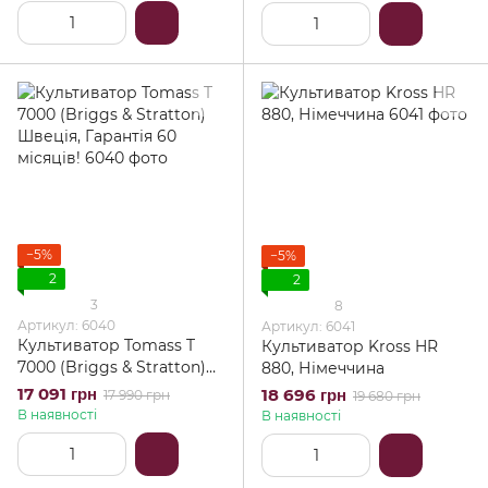
−5%
−5%
2
2
3
8
Артикул: 6040
Артикул: 6041
Культиватор Tomass T
Культиватор Kross HR
7000 (Briggs & Stratton)
880, Німеччина
Швеція, Гарантія 60
17 091 грн
18 696 грн
17 990 грн
19 680 грн
місяців!
В наявності
В наявності