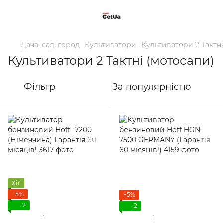
Дача, сад, город
Культиватори
Культиватори 2 Тактні
Культиватори 2 Тактні (мотосапи)
Фільтр
За популярністю
Хіт
−5%
−5%
2
2
3
1