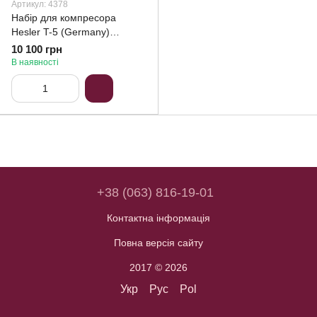
Артикул: 4378
Набір для компресора
Hesler T-5 (Germany)
Гарантія 64 місяців!
10 100 грн
В наявності
+38 (063) 816-19-01
Контактна інформація
Повна версія сайту
2017 © 2026
Укр
Рус
Pol