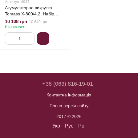
Артикул: 4947
Акумуляторна викрутка
Tomass X-800/4.2, Набір,
Швеція (Гарантія 60 місяців)
10 108 грн
10 640 грн
В наявності
+38 (063) 816-19-01
Контактна інформація
Повна версія сайту
2017 © 2026
Укр
Рус
Pol