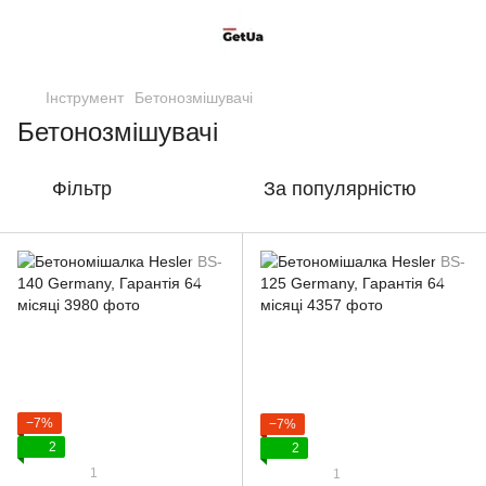
Інструмент
Бетонозмішувачі
Бетонозмішувачі
Фільтр
За популярністю
−7%
−7%
2
2
1
1