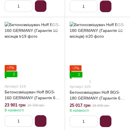
−7%
−7%
2
2
1
Артикул: tr19
Артикул: tr20
Бетонозмішувач Hoff BGS-
Бетонозмішувач Hoff BGS-
160 GERMANY (Гарантія 60
180 GERMANY (Гарантія 60
місяців
місяців)
23 901 грн
25 017 грн
25 700 грн
26 900 грн
В наявності
В наявності