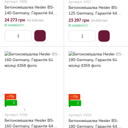
Артикул: 3980
Артикул: 4357
Бетономішалка Hesler BS-
Бетономішалка Hesler BS-
140 Germany, Гарантія 64
125 Germany, Гарантія 64
місяці
місяці
24 273 грн
23 297 грн
26 100 грн
25 050 грн
В наявності
В наявності
−7%
−7%
2
2
1
Артикул: 4358
Артикул: 4359
Бетономішалка Hesler BS-
Бетономішалка Hesler BS-
160 Germany, Гарантія 64
180 Germany, Гарантія 64