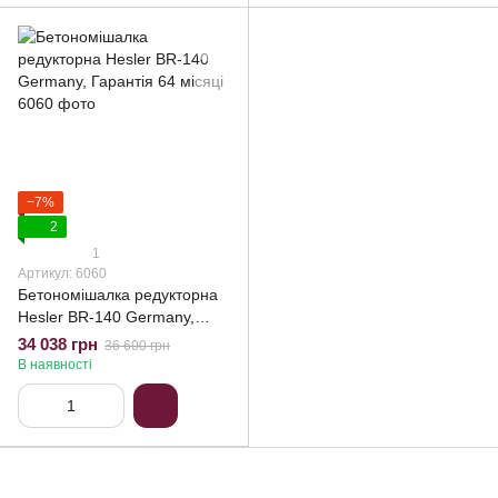
−7%
2
1
Артикул: 6060
Бетономішалка редукторна
Hesler BR-140 Germany,
Гарантія 64 місяці
34 038 грн
36 600 грн
В наявності