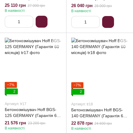
місяці
місяці
25 110 грн
26 040 грн
27 000 грн
28 000 грн
В наявності
В наявності
−7%
−7%
2
2
Артикул: tr17
Артикул: tr18
Бетонозмішувач Hoff BGS-
Бетонозмішувач Hoff BGS-
125 GERMANY (Гарантія 60
140 GERMANY (Гарантія 60
місяців)
місяців)
21 576 грн
22 878 грн
23 200 грн
24 600 грн
В наявності
В наявності