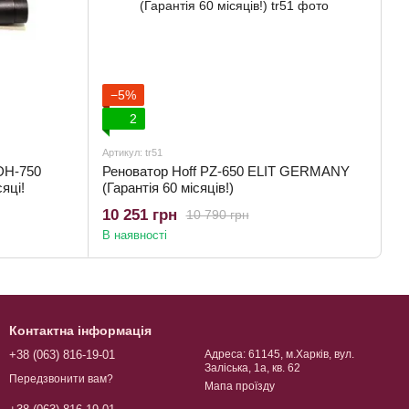
−5%
2
Артикул: tr51
DH-750
Реноватор Hoff PZ-650 ELIT GERMANY
яці!
(Гарантія 60 місяців!)
10 251 грн
10 790 грн
В наявності
Контактна інформація
+38 (063) 816-19-01
Адреса: 61145, м.Харків, вул.
Заліська, 1а, кв. 62
Передзвонити вам?
Мапа проїзду