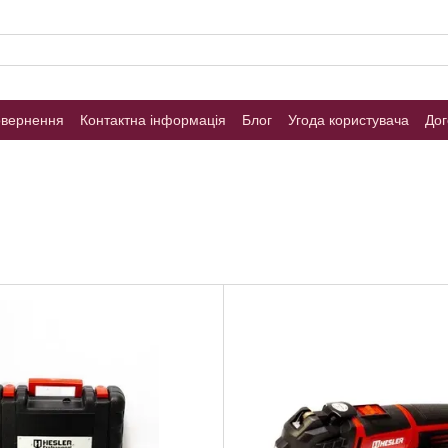
овернення
Контактна інформація
Блог
Угода користувача
Дог