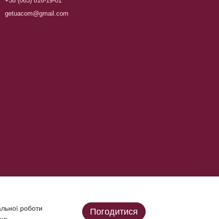
+38 (063) 816-19-01
getuacom@gmail.com
альної роботи
Погодитися