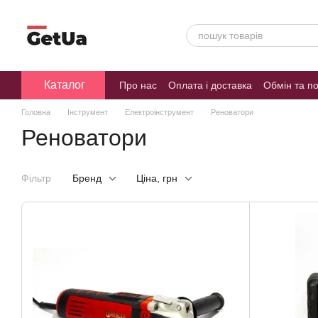
Перейти до основного контенту
Каталог
Про нас
Оплата і доставка
Обмін та п
Головна
Інструмент
Електроінструмент
Реноватори
Реноватори
Фільтр
Бренд
Ціна, грн