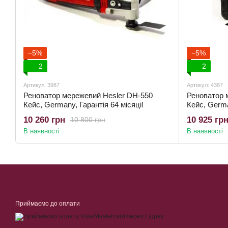
−5%
−5%
2
2
Артикул: 3987
Артикул: 4387
Реноватор мережевий Hesler DH-550
Реноватор 
Кейс, Germany, Гарантія 64 місяці!
Кейс, Germa
10 260 грн
10 925 гр
10 800 грн
В наявності
В наявності
Приймаємо до оплати