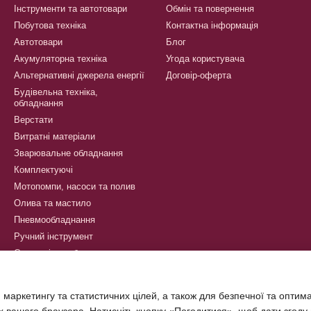
Інструменти та автотовари
Обмін та повернення
Побутова техніка
Контактна інформація
Автотовари
Блог
Акумуляторна техніка
Угода користувача
Альтернативні джерела енергії
Договір-оферта
Будівельна техніка,
обладнання
Верстати
Витратні матеріали
Зварювальне обладнання
Комплектуючі
Мотопомпи, насоси та полив
Олива та мастило
Пневмообладнання
Ручний інструмент
Сантехнічне обладнання
Техніка для саду
Товари для туризму та
 маркетингу та статистичних цілей, а також для безпечної та оптим
кемпінгу