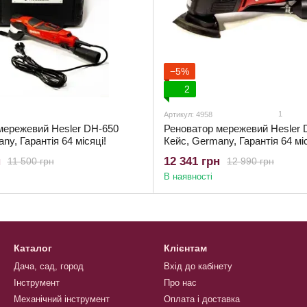
−5%
2
1
Артикул: 4958
мережевий Hesler DH-650
Реноватор мережевий Hesler 
ny, Гарантія 64 місяці!
Кейс, Germany, Гарантія 64 міс
н
12 341 грн
11 500 грн
12 990 грн
В наявності
Каталог
Клієнтам
Дача, сад, город
Вхід до кабінету
Інструмент
Про нас
Механічний інструмент
Оплата і доставка