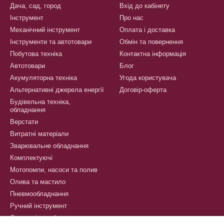
Дача, сад, город
Вхід до кабінету
Інструмент
Про нас
Механічний інструмент
Оплата і доставка
Інструменти та автотовари
Обмін та повернення
Побутова техніка
Контактна інформація
Автотовари
Блог
Акумуляторна техніка
Угода користувача
Альтернативні джерела енергії
Договір-оферта
Будівельна техніка,
обладнання
Верстати
Витратні матеріали
Зварювальне обладнання
Комплектуючі
Мотопомпи, насоси та полив
Олива та мастило
Пневмообладнання
Ручний інструмент
Сантехнічне обладнання