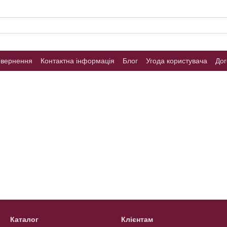
овернення
Контактна інформація
Блог
Угода користувача
Дог
Каталог
Клієнтам