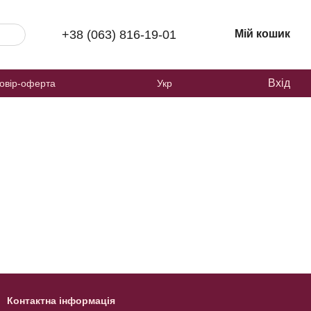
+38 (063) 816-19-01
Мій кошик
Вхід
овір-оферта
Укр
Контактна інформація