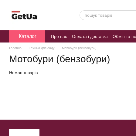
Перейти до основного контенту
Каталог
Про нас
Оплата і доставка
Обмін та п
Головна
Техніка для саду
Мотобури (бензобури)
Мотобури (бензобури)
Немає товарів