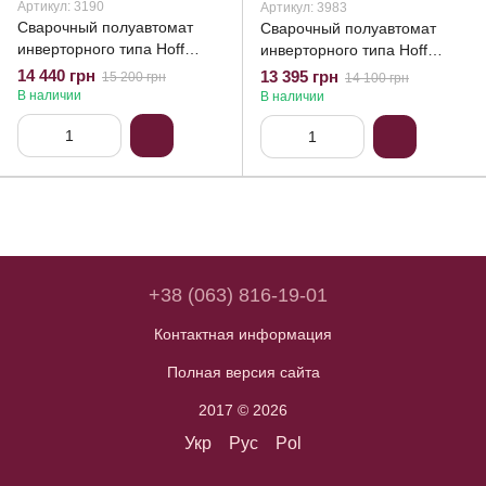
Артикул: 3190
Артикул: 3983
Сварочный полуавтомат
Сварочный полуавтомат
инверторного типа Hoff
инверторного типа Hoff
MIG/MMA-400
MIG/MMA-380
14 440 грн
13 395 грн
15 200 грн
14 100 грн
В наличии
В наличии
+38 (063) 816-19-01
Контактная информация
Полная версия сайта
2017 © 2026
Укр
Рус
Pol