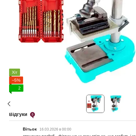
Хіт
−5%
2
Відгуки
8
Вітьок
16.03.2026 в 00:00