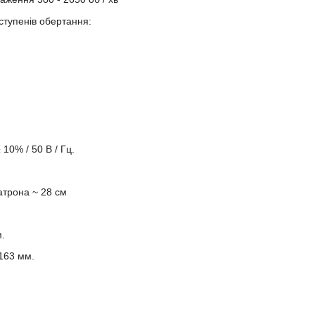
ступенів обертання:
10% / 50 В / Гц.
атрона ~ 28 см
.
163 мм.