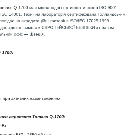
mass Q-1700
має міжнародні сертифікати якості ISO 9001
 ISO 14001. Технічна лабораторія сертифікована Голландським
овідає на акредитаційні критерії в ISO/IEC 17025:1999.
 відповідність вимогам ЄВРОПЕЙСЬКОЇ БЕЗПЕКИ з правом
альний офіс ― Швеція.
-1700:
ії при активних навантаженнях
ого верстата Tomass Q-1700:
 Вт.
таження 580 - 2650 об / хв