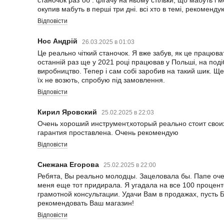
станочок раз*об . фігачу на ньому стільки, що мабуть і 
окупив мабуть в перші три дні. всі хто в темі, рекоменду
Відповісти
Нос Андрій
26.03.2025 в 01:03
Це реально чіткий станочок. Я вже забув, як це працюв
останній раз ще у 2021 році працював у Польші, на поді
виробництво. Тепер і сам собі заробив на такий шик. Ще 
їх не возють, спробую під замовлення.
Відповісти
Кирил Яровский
25.02.2025 в 22:03
Очень хороший инструмент,который реально стоит свои
гарантия проставлена. Очень рекомендую
Відповісти
Снежана Егорова
25.02.2025 в 22:00
Ребята, Вы реально молодцы. Зацеловала бы. Папе очен
меня еще тот придирала. Я угадала на все 100 процент
грамотной консультации. Удачи Вам в продажах, пусть Б
рекомендовать Ваш магазин!
Відповісти