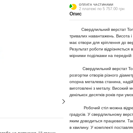
ОПЛАТА ЧАСТИНАМИ
2 платежі по 5 757.00 грн
Опис
Свердлильний верстат Tomass
тривалих навантажень. Висота 
має отвори для кріплення до вер
Результат роботи відрізняється 
мірними поділками на передній 
Свердлильний верстат Tomass
розгортки отворів різного діамет
опорна металева станина, наді
виготовлені з металу
. Високий м
декількох десятків років при умо
Робочий стіл можна відрегулю
градусів. У свердлильному верста
яким доводиться працювати. Так,
в хвилину. У комплекті поставля