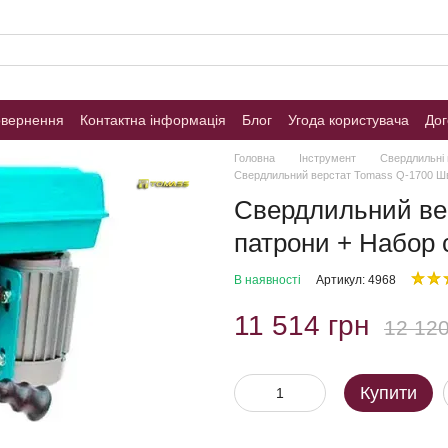
овернення
Контактна інформація
Блог
Угода користувача
Дог
Головна
Інструмент
Свердлильні 
Свердлильний верстат Tomass Q-1700 Шве
Свердлильний ве
патрони + Набор с
В наявності
Артикул: 4968
11 514 грн
12 120
Купити