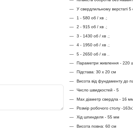
У свердлильному верстаті 5 
1 - 580 об / хв .;
2 - 915 об / хв .;
3 - 1430 об / хв .;
4 - 1950 об / хв .;
5 - 2650 об / хв ..
Параметри живлення - 220 ± 
Підстава: 30 х 20 см
Висота від фундаменту до п
Число швидкостей - 5
Max діаметр свердла - 16 мм
Розмір робочого столу -163х
Хід шпинделя - 55 мм
Висота повна: 60 см