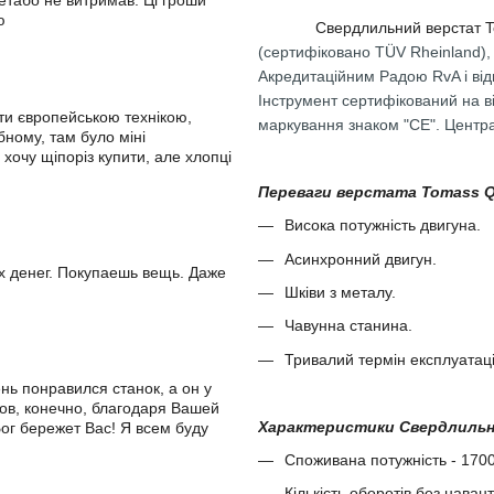
метабо не витримав. Ці гроши
ю
Свердлильний верстат To
(сертифіковано TÜV Rheinland),
Акредитаційним Радою RvA і відп
Інструмент сертифікований на
ати європейською технікою,
маркування знаком "СЕ". Центр
бному, там було міні
хочу щіпоріз купити, але хлопці
Переваги верстата Tomass Q
Висока потужність двигуна.
Асинхронний двигун.
х денег. Покупаешь вещь. Даже
Шківи з металу
.
Чавунна станина.
Тривалий термін експлуатац
ь понравился станок, а он у
ов, конечно, благодаря Вашей
Характеристики Свердлильн
ог бережет Вас! Я всем буду
Споживана потужність - 1700
Кількість оборотів без наван