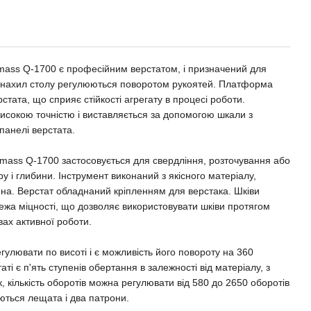
 Q-1700 є професійним верстатом, і призначений для
і нахил столу регулюються поворотом рукоятей. Платформа
стата, що сприяє стійкості агрегату в процесі роботи.
високою точністю і виставляється за допомогою шкали з
панелі верстата.
 Q-1700 застосовується для свердління, розточування або
ру і глибини. Інструмент виконаний з якісного матеріалу,
йна. Верстат обладнаний кріпленням для верстака.
Шківи
ежа міцності, що дозволяє використовувати шківи протягом
вах активної роботи.
вати по висоті і є можливість його повороту на 360
ті є п'ять ступенів обертання в залежності від матеріалу, з
 кількість оборотів можна регулювати від 580 до 2650 оборотів
ються лещата і два патрони.