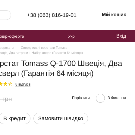
+38 (063) 816-19-01
Мій кошик
Вхід
овір-оферта
Укр
верстати
Свердлильні верстати Tomass
ція, Два патрони + Набор сверл (Гарантія 64 місяця)
рстат Tomass Q-1700 Швеція, Два
верл (Гарантія 64 місяця)
8 відгуків
 грн
Порівняти
В бажання
В кредит
Замовити швидко