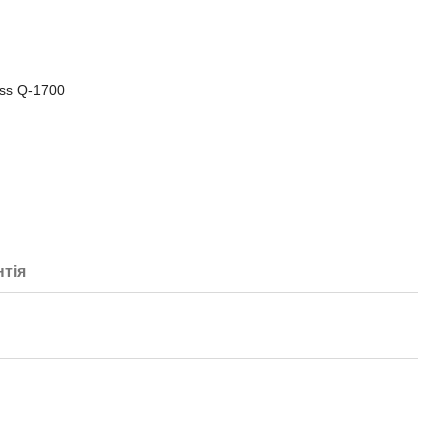
:
ss Q-1700
нтія