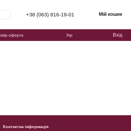
+38 (063) 816-19-01
Мій кошик
Вхід
овір-оферта
Укр
Контактна інформація