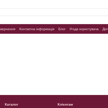
овернення
Контактна інформація
Блог
Угода користувача
Дог
Каталог
Клієнтам