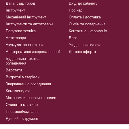
Дача, сад, город
Вхід до кабінету
Інструмент
Про нас
Механічний інструмент
Оплата і доставка
Інструменти та автотовари
Обмін та повернення
Побутова техніка
Контактна інформація
Автотовари
Блог
Акумуляторна техніка
Угода користувача
Альтернативні джерела енергії
Договір-оферта
Будівельна техніка,
обладнання
Верстати
Витратні матеріали
Зварювальне обладнання
Комплектуючі
Мотопомпи, насоси та полив
Олива та мастило
Пневмообладнання
Ручний інструмент
Сантехнічне обладнання