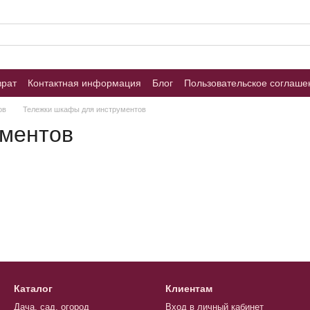
врат
Контактная информация
Блог
Пользовательское соглаше
ов
Тележки шкафы для инструментов
ументов
Каталог
Клиентам
Дача, сад, огород
Вход в личный кабинет