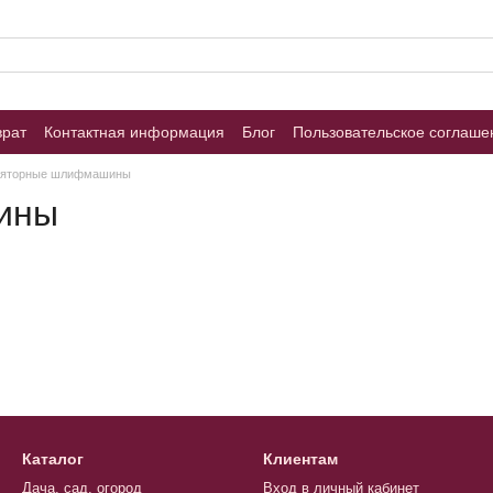
врат
Контактная информация
Блог
Пользовательское соглаше
ляторные шлифмашины
ины
Каталог
Клиентам
Дача, сад, огород
Вход в личный кабинет