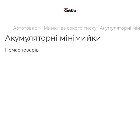
Автотовари
Мийки високого тиску
Акумуляторні мі
Акумуляторні мінімийки
Немає товарів