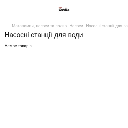
Мотопомпи, насоси та полив
Насоси
Насосні станції для в
Насосні станції для води
Немає товарів