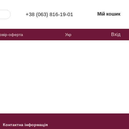
+38 (063) 816-19-01
Мій кошик
Вхід
овір-оферта
Укр
Контактна інформація