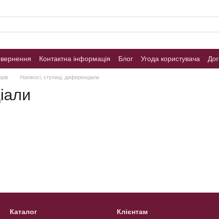
овернення
Контактна інформація
Блог
Угода користувача
Дог
орів
Напівосі, ступиці, диференціали
ціали
Каталог
Клієнтам