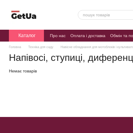
Перейти до основного контенту
Каталог
Про нас
Оплата і доставка
Обмін та п
Головна
Техніка для саду
Навісне обладнання для мотоблоків і культиват
Напівосі, ступиці, диферен
Немає товарів