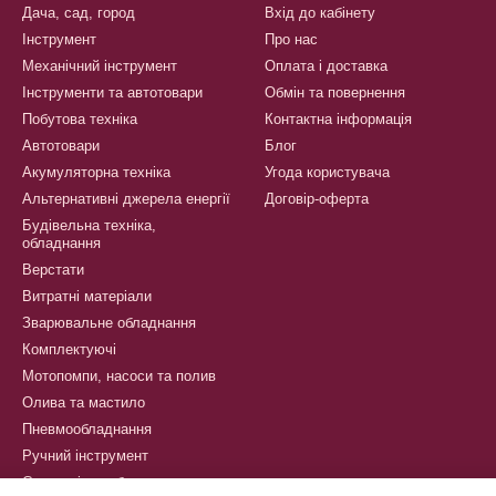
Дача, сад, город
Вхід до кабінету
Інструмент
Про нас
Механічний інструмент
Оплата і доставка
Інструменти та автотовари
Обмін та повернення
Побутова техніка
Контактна інформація
Автотовари
Блог
Акумуляторна техніка
Угода користувача
Альтернативні джерела енергії
Договір-оферта
Будівельна техніка,
обладнання
Верстати
Витратні матеріали
Зварювальне обладнання
Комплектуючі
Мотопомпи, насоси та полив
Олива та мастило
Пневмообладнання
Ручний інструмент
Сантехнічне обладнання