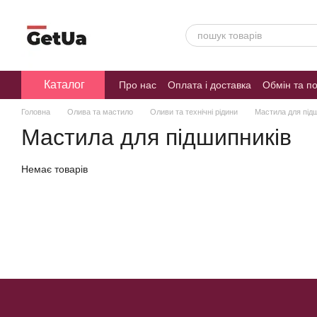
Перейти до основного контенту
Каталог
Про нас
Оплата і доставка
Обмін та п
Головна
Олива та мастило
Оливи та технічні рідини
Мастила для під
Мастила для підшипників
Немає товарів