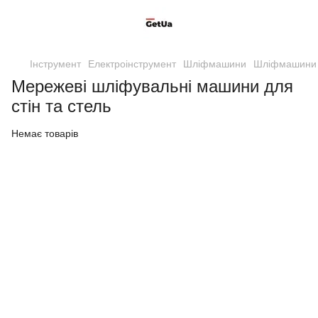
Інструмент
Електроінструмент
Шліфмашини
Шліфмашини д
Мережеві шліфувальні машини для
стін та стель
Немає товарів